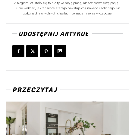
Z biegiem lat stało się to nie tylko moją pracą, ale też prawdziwą pasją –
lubię widzieć, jak z czegoś starego powstaje coś nowego i solidnego. Po
godzinach i w wolnych chwilach pomagam żonie w ogrodzie.
UDOSTĘPNIJ ARTYKUŁ
PRZECZYTAJ