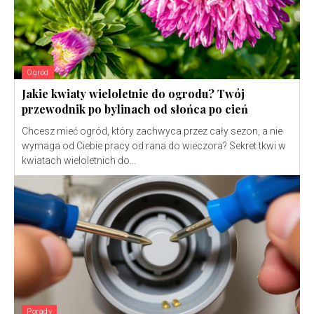
Ogród
Jakie kwiaty wieloletnie do ogrodu? Twój
przewodnik po bylinach od słońca po cień
Chcesz mieć ogród, który zachwyca przez cały sezon, a nie
wymaga od Ciebie pracy od rana do wieczora? Sekret tkwi w
kwiatach wieloletnich do...
Porady