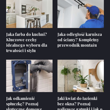
Jaka farba do kuchni?
Jaka odległość karnisza
Kluczowe cechy
od ściany? Kompletny
idealnego wyboru dla
przewodnik montażu
trwałości i stylu
Jak odkamienić
Jaki kwiat do łazienki
spłuczkę? Poznaj
bez okna? Poznaj
skuteczne domowe
najlepsze gatunki i jak o