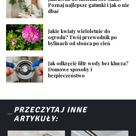
Poznaj najlepsze gatunki i jak o nie
dbać
Jakie kwiaty wieloletnie do
ogrodu? Twój przewodnik po
bylinach od słońca po cień
Jak odkręcić filtr wody bez klucza?
Domowe sposoby i
bezpieczeństwo
PRZECZYTAJ INNE
ARTYKUŁY: