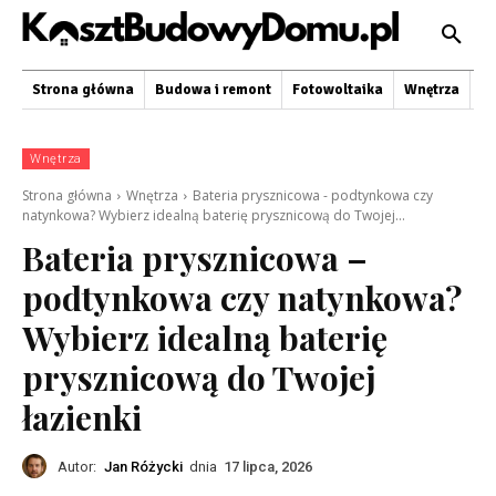
Strona główna
Budowa i remont
Fotowoltaika
Wnętrza
O
Wnętrza
Strona główna
Wnętrza
Bateria prysznicowa - podtynkowa czy
natynkowa? Wybierz idealną baterię prysznicową do Twojej...
Bateria prysznicowa –
podtynkowa czy natynkowa?
Wybierz idealną baterię
prysznicową do Twojej
łazienki
Autor:
Jan Różycki
dnia
17 lipca, 2026