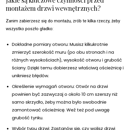
Jakie są kluczowe czynności przed
montażem drzwi wewnętrznych?
Zanim zabierzesz się do montażu, zrób te kilka rzeczy, żeby
wszystko poszło gładko:
Dokładne pomiary otworu: Musisz kilkukrotnie
zmierzyć szerokość muru (po obu stronach i na
różnych wysokościach), wysokość otworu i grubość
ściany. Dzięki temu dobierzesz właściwą ościeżnicę i
unikniesz błędów.
Określenie wymagań otworu: Otwór na drzwi
powinien być zazwyczaj o około 10 cm szerszy niż
samo skrzydło, żeby można było swobodnie
zamontować ościeżnicę. Weź też pod uwagę
grubość tynku.
Wybór typu drzwi: Zastanów się, czy wolisz drzwi