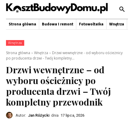
Strona główna
Budowa i remont
Fotowoltaika
Wnętrza
O
Wnętrza
Strona główna
Wnętrza
Drzwi wewnętrzne - od wyboru ościeżnicy
po producenta drzwi - Twój kompletny...
Drzwi wewnętrzne – od
wyboru ościeżnicy po
producenta drzwi – Twój
kompletny przewodnik
Autor:
Jan Różycki
dnia
17 lipca, 2026