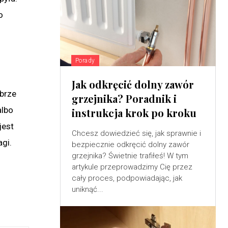
o
Porady
Jak odkręcić dolny zawór
obrze
grzejnika? Poradnik i
albo
instrukcja krok po kroku
jest
Chcesz dowiedzieć się, jak sprawnie i
agi.
bezpiecznie odkręcić dolny zawór
grzejnika? Świetnie trafiłeś! W tym
artykule przeprowadzimy Cię przez
cały proces, podpowiadając, jak
uniknąć...