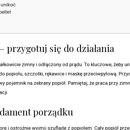
 unikać
ellet
 przygotuj się do działania
 całkowicie zimny i odłączony od prądu. To kluczowe, żeby u
do popiołu, szczotki, rękawice i maskę przeciwpyłową. Przy
wy pojemnik na zebrany popiół. Pamiętaj, że praca przy zim
cji.
undament porządku
orę i ostrożnie wyjmij szufladę z popiołem. Cały popiół prz