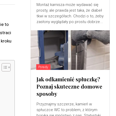
Montaż karnisza może wydawać się
prosty, ale prawda jest taka, że diabeł
tkwi w szczegółach. Chodzi o to, żeby
zasłony wyglądały po prostu dobrze...
ie to
straci
 kroku
Porady
Jak odkamienić spłuczkę?
Poznaj skuteczne domowe
sposoby
Przyznajmy szczerze, kamień w
spłuczce WC to problem, z którym
boryka się mnóstwo z nas. Statystyki