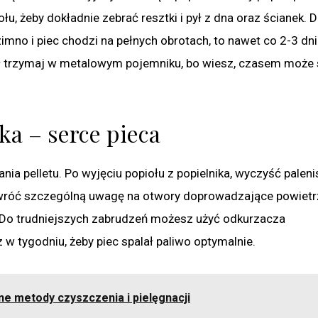
, żeby dokładnie zebrać resztki i pył z dna oraz ścianek. 
 zimno i piec chodzi na pełnych obrotach, to nawet co 2-3 dni
opiół trzymaj w metalowym pojemniku, bo wiesz, czasem może 
ka – serce pieca
lania pelletu. Po wyjęciu popiołu z popielnika, wyczyść palen
 Zwróć szczególną uwagę na otwory doprowadzające powietr
ny. Do trudniejszych zabrudzeń możesz użyć odkurzacza
 w tygodniu, żeby piec spalał paliwo optymalnie.
e metody czyszczenia i pielęgnacji