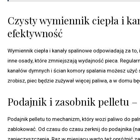
Czysty wymiennik ciepła i ka
efektywność
Wymiennik ciepła i kanały spalinowe odpowiadają za to, 
inne osady, które zmniejszają wydajność pieca. Regular
kanałów dymnych i ścian komory spalania możesz użyć sk
zrobisz, piec będzie zużywał więcej paliwa, a w domu bę
Podajnik i zasobnik pelletu 
Podajnik pelletu to mechanizm, który wozi paliwo do paln
zablokować. Od czasu do czasu zerknij do podajnika (naj
zanieczyszczenia. Raz w miesiącu warto też opróżnić za