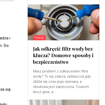
adza i
Porady
m. Do
Jak odkręcić filtr wody bez
klucza? Domowe sposoby i
bezpieczeństwo
Masz problem z odkręceniem filtra
wody? To się zdarza, zwłaszcza gdy
zbliża się czas jego wymiany, a
obudowa jest zapieczona. Czasem
że się
klucz ginie, a...
pyłu.