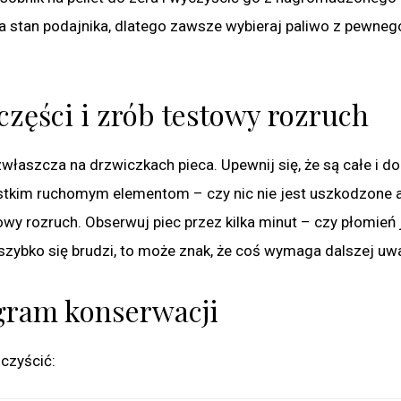
a stan podajnika, dlatego zawsze wybieraj paliwo z pewneg
zęści i zrób testowy rozruch
właszcza na drzwiczkach pieca. Upewnij się, że są całe i d
szystkim ruchomym elementom – czy nic nie jest uszkodzone 
wy rozruch. Obserwuj piec przez kilka minut – czy płomień 
a szybko się brudzi, to może znak, że coś wymaga dalszej uw
ogram konserwacji
 czyścić: