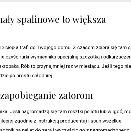
nały spalinowe to większa
ile ciepła trafi do Twojego domu. Z czasem zbiera się tam s
nie czyść rurki wymiennika specjalną szczotką i odkurzacze
robaka. Rób to przynajmniej raz w miesiącu. Jeśli tego nie
dzie po prostu chłodniej.
– zapobieganie zatorom
ika. Jeśli nagromadzą się tam resztki pelletu lub wilgoć, mo
lepiej zgodnie z instrukcją producenta) i usuń wszelkie
sobnik na pellet do zera i wyczyścić go z nagromadzonego 