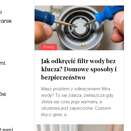
u
zanie
Porady
Jak odkręcić filtr wody bez
mi.
klucza? Domowe sposoby i
bezpieczeństwo
Masz problem z odkręceniem filtra
nów
wody? To się zdarza, zwłaszcza gdy
zbliża się czas jego wymiany, a
obudowa jest zapieczona. Czasem
klucz ginie, a...
60 mm),