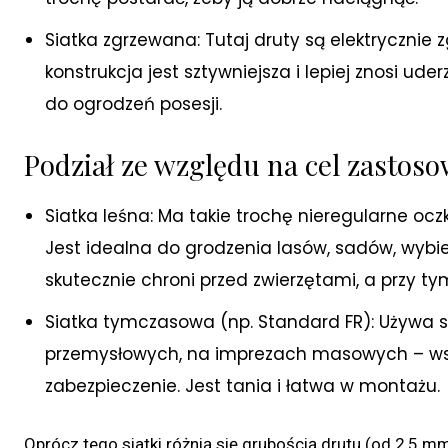
Siatka zgrzewana: Tutaj druty są elektrycznie 
konstrukcja jest sztywniejsza i lepiej znosi ude
do ogrodzeń posesji.
Podział ze względu na cel zastos
Siatka leśna: Ma takie trochę nieregularne ocz
Jest idealna do grodzenia lasów, sadów, wybie
skutecznie chroni przed zwierzętami, a przy tym
Siatka tymczasowa (np. Standard FR): Używa s
przemysłowych, na imprezach masowych – wsz
zabezpieczenie. Jest tania i łatwa w montażu.
Oprócz tego siatki różnią się grubością drutu (od 2,5 