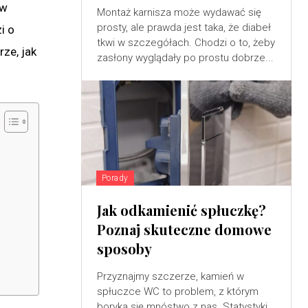
 w
Montaż karnisza może wydawać się
prosty, ale prawda jest taka, że diabeł
i o
tkwi w szczegółach. Chodzi o to, żeby
ze, jak
zasłony wyglądały po prostu dobrze...
Porady
Jak odkamienić spłuczkę?
Poznaj skuteczne domowe
sposoby
Przyznajmy szczerze, kamień w
spłuczce WC to problem, z którym
boryka się mnóstwo z nas. Statystyki