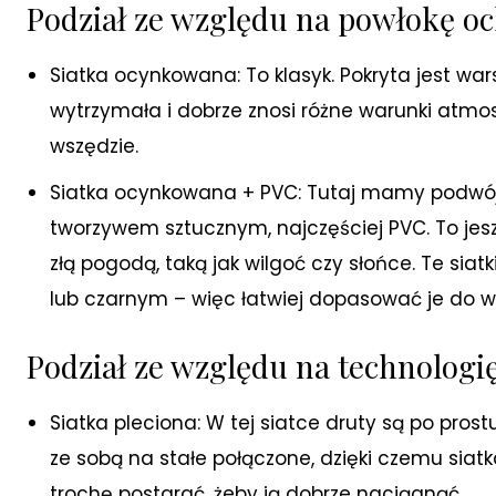
Podział ze względu na powłokę o
Siatka ocynkowana: To klasyk. Pokryta jest wars
wytrzymała i dobrze znosi różne warunki atmosf
wszędzie.
Siatka ocynkowana + PVC: Tutaj mamy podwójne
tworzywem sztucznym, najczęściej PVC. To jesz
złą pogodą, taką jak wilgoć czy słońce. Te sia
lub czarnym – więc łatwiej dopasować je do 
Podział ze względu na technologi
Siatka pleciona: W tej siatce druty są po prost
ze sobą na stałe połączone, dzięki czemu siatka
trochę postarać, żeby ją dobrze naciągnąć.