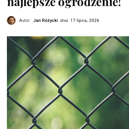
najlepsze ogrodzenie!
Autor:
Jan Różycki
dnia
17 lipca, 2026