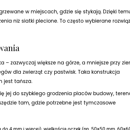
zgrzewane w miejscach, gdzie się stykają. Dzięki tem
rzenia niż siatki plecione. To często wybierane rozwią
owania
ka – zazwyczaj większe na górze, a mniejsze przy zie
gów dla zwierząt czy pastwisk. Taka konstrukcja
 jest tańsza.
ię jej do szybkiego grodzenia placów budowy, tere
ędzie tam, gdzie potrzebne jest tymczasowe
mm do 4 mm i więcej), wielkością oczek (np. 50×50 mm, 60×