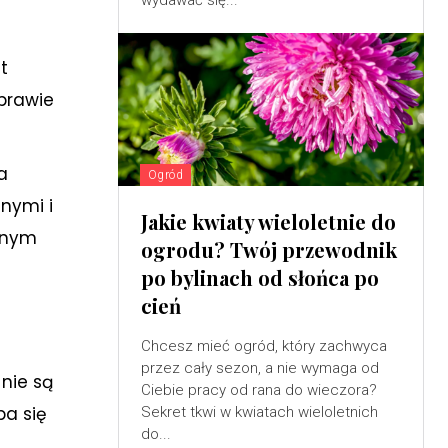
wydawać się...
t
 prawie
a
Ogród
nymi i
Jakie kwiaty wieloletnie do
lonym
ogrodu? Twój przewodnik
po bylinach od słońca po
cień
Chcesz mieć ogród, który zachwyca
przez cały sezon, a nie wymaga od
 nie są
Ciebie pracy od rana do wieczora?
ba się
Sekret tkwi w kwiatach wieloletnich
do...