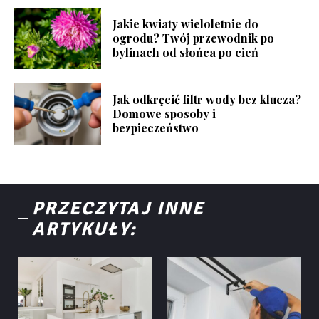
Jakie kwiaty wieloletnie do
ogrodu? Twój przewodnik po
bylinach od słońca po cień
Jak odkręcić filtr wody bez klucza?
Domowe sposoby i
bezpieczeństwo
PRZECZYTAJ INNE
ARTYKUŁY: