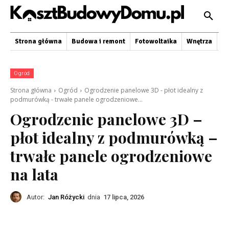
Strona główna
Budowa i remont
Fotowoltaika
Wnętrza
O
Ogród
Strona główna
Ogród
Ogrodzenie panelowe 3D - płot idealny z
podmurówką - trwałe panele ogrodzeniowe...
Ogrodzenie panelowe 3D –
płot idealny z podmurówką –
trwałe panele ogrodzeniowe
na lata
Autor:
Jan Różycki
dnia
17 lipca, 2026