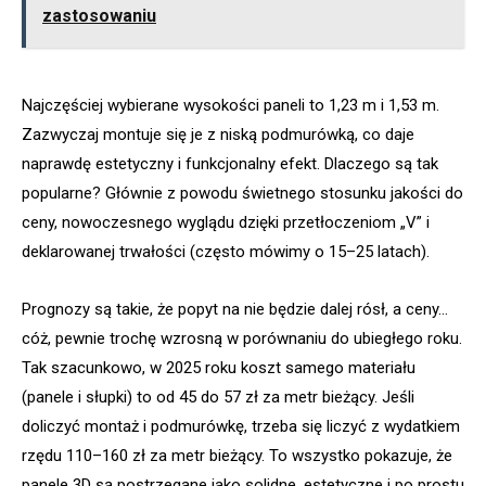
zastosowaniu
Najczęściej wybierane wysokości paneli to 1,23 m i 1,53 m.
Zazwyczaj montuje się je z niską podmurówką, co daje
naprawdę estetyczny i funkcjonalny efekt. Dlaczego są tak
popularne? Głównie z powodu świetnego stosunku jakości do
ceny, nowoczesnego wyglądu dzięki przetłoczeniom „V” i
deklarowanej trwałości (często mówimy o 15–25 latach).
Prognozy są takie, że popyt na nie będzie dalej rósł, a ceny…
cóż, pewnie trochę wzrosną w porównaniu do ubiegłego roku.
Tak szacunkowo, w 2025 roku koszt samego materiału
(panele i słupki) to od 45 do 57 zł za metr bieżący. Jeśli
doliczyć montaż i podmurówkę, trzeba się liczyć z wydatkiem
rzędu 110–160 zł za metr bieżący. To wszystko pokazuje, że
panele 3D są postrzegane jako solidne, estetyczne i po prostu