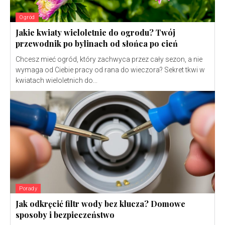
Ogród
Jakie kwiaty wieloletnie do ogrodu? Twój
przewodnik po bylinach od słońca po cień
Chcesz mieć ogród, który zachwyca przez cały sezon, a nie
wymaga od Ciebie pracy od rana do wieczora? Sekret tkwi w
kwiatach wieloletnich do...
Porady
Jak odkręcić filtr wody bez klucza? Domowe
sposoby i bezpieczeństwo