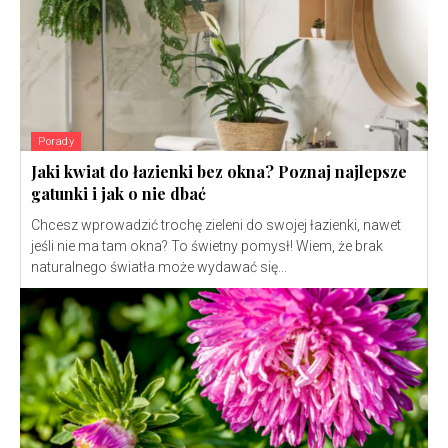
Porady
Jaki kwiat do łazienki bez okna? Poznaj najlepsze
gatunki i jak o nie dbać
Chcesz wprowadzić trochę zieleni do swojej łazienki, nawet
jeśli nie ma tam okna? To świetny pomysł! Wiem, że brak
naturalnego światła może wydawać się...