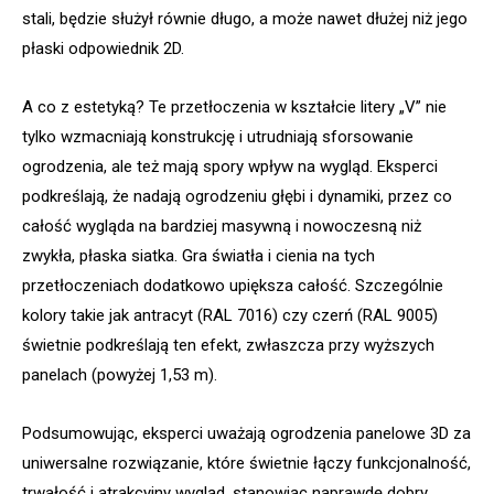
stali, będzie służył równie długo, a może nawet dłużej niż jego
płaski odpowiednik 2D.
A co z estetyką? Te przetłoczenia w kształcie litery „V” nie
tylko wzmacniają konstrukcję i utrudniają sforsowanie
ogrodzenia, ale też mają spory wpływ na wygląd. Eksperci
podkreślają, że nadają ogrodzeniu głębi i dynamiki, przez co
całość wygląda na bardziej masywną i nowoczesną niż
zwykła, płaska siatka. Gra światła i cienia na tych
przetłoczeniach dodatkowo upiększa całość. Szczególnie
kolory takie jak antracyt (RAL 7016) czy czerń (RAL 9005)
świetnie podkreślają ten efekt, zwłaszcza przy wyższych
panelach (powyżej 1,53 m).
Podsumowując, eksperci uważają ogrodzenia panelowe 3D za
uniwersalne rozwiązanie, które świetnie łączy funkcjonalność,
trwałość i atrakcyjny wygląd, stanowiąc naprawdę dobry