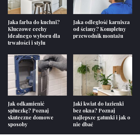
Jaka farba do kuchni?
Jaka odległość karnisza
Kluczowe cechy
od ściany? Kompletny
idealnego wyboru dla
przewodnik montażu
trwałości i stylu
Jak odkamienić
Jaki kwiat do łazienki
spłuczkę? Poznaj
bez okna? Poznaj
skuteczne domowe
najlepsze gatunki i jak o
sposoby
nie dbać