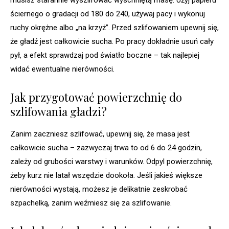
musisz starannie wyszlifować wyschniętą masę. Użyj papieru
ściernego o gradacji od 180 do 240, używaj pacy i wykonuj
ruchy okrężne albo „na krzyż”. Przed szlifowaniem upewnij się,
że gładź jest całkowicie sucha. Po pracy dokładnie usuń cały
pył, a efekt sprawdzaj pod światło boczne – tak najlepiej
widać ewentualne nierówności.
Jak przygotować powierzchnię do
szlifowania gładzi?
Zanim zaczniesz szlifować, upewnij się, że masa jest
całkowicie sucha – zazwyczaj trwa to od 6 do 24 godzin,
zależy od grubości warstwy i warunków. Odpyl powierzchnię,
żeby kurz nie latał wszędzie dookoła. Jeśli jakieś większe
nierówności wystają, możesz je delikatnie zeskrobać
szpachelką, zanim weźmiesz się za szlifowanie.