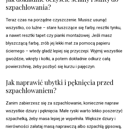
szpachlowania?
Teraz czas na porządne czyszczenie. Musisz usunąć
wszystko, co luźne – stare łuszczące się farby, resztki tynku,
a nawet resztki tapet czy pianki montażowej. Jeśli masz
błyszczącą farbę, zrób jej lekki mat za pomocą papieru
ściernego – wtedy gładź lepiej się przyczepi. Wyjmij wszystkie
gwoździe, wkręty i kołki, a potem dokładnie odkurz całą
powierzchnię, żeby pozbyć się kurzu i pajęczyn.
Jak naprawić ubytki i pęknięcia przed
szpachlowaniem?
Zanim zabierzesz się za szpachlowanie, koniecznie napraw
wszystkie dziury i pęknięcia. Małe ryski warto lekko poszerzyć
szpachelką, żeby masa lepiej je wypełniła. Większe dziury i
nierówności załataj masą naprawczą albo szpachlą gipsową,