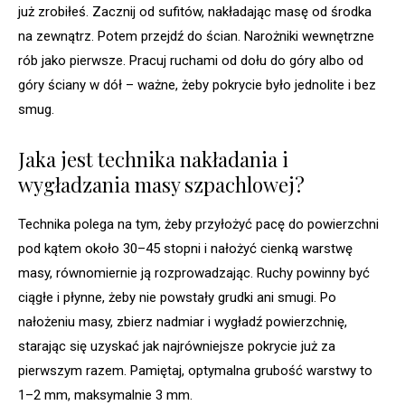
już zrobiłeś. Zacznij od sufitów, nakładając masę od środka
na zewnątrz. Potem przejdź do ścian. Narożniki wewnętrzne
rób jako pierwsze. Pracuj ruchami od dołu do góry albo od
góry ściany w dół – ważne, żeby pokrycie było jednolite i bez
smug.
Jaka jest technika nakładania i
wygładzania masy szpachlowej?
Technika polega na tym, żeby przyłożyć pacę do powierzchni
pod kątem około 30–45 stopni i nałożyć cienką warstwę
masy, równomiernie ją rozprowadzając. Ruchy powinny być
ciągłe i płynne, żeby nie powstały grudki ani smugi. Po
nałożeniu masy, zbierz nadmiar i wygładź powierzchnię,
starając się uzyskać jak najrówniejsze pokrycie już za
pierwszym razem. Pamiętaj, optymalna grubość warstwy to
1–2 mm, maksymalnie 3 mm.