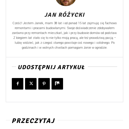
JAN RÓŻYCKI
Cześć! Jestem Janek, mam 38 lat i od ponad 15 lat zajmuję się fachowo
remontami i pracami budowlanymi. Swoje doświadczenie zdobywałem
zarówno przy remontach mieszkań, jak i przy budowie domów od podstaw.
Z biegiem lat stało się to nie tylko moją pracą, ale też prawdziwą pasją –
lubię widzieć, jak z czegoś starego powstaje coś nowego i solidnego. Po
godzinach i w wolnych chwilach pomagam żonie w ogrodzie.
UDOSTĘPNIJ ARTYKUŁ
PRZECZYTAJ