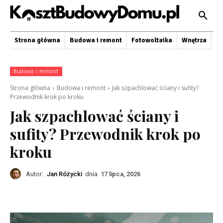
Strona główna
Budowa i remont
Fotowoltaika
Wnętrza
O
Budowa i remont
Strona główna
Budowa i remont
Jak szpachlować ściany i sufity?
Przewodnik krok po kroku
Jak szpachlować ściany i
sufity? Przewodnik krok po
kroku
Autor:
Jan Różycki
dnia
17 lipca, 2026