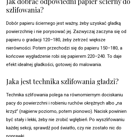
Jak dobrać odpowiedni papier ścierny do
szlifowania?
Dobór papieru ściernego jest ważny, żeby uzyskać gładką
powierzchnię i nie porysować jej. Zazwyczaj zaczyna się od
papieru o gradacji 120–180, żeby zetrzeć większe
nierówności. Potem przechodzi się do papieru 150–180, a
końcowe wygładzenie robi się papierem 220–240. To daje
efekt idealnej gładkości, gotowej do malowania.
Jaka jest technika szlifowania gładzi?
Technika szlifowania polega na równomiernym dociskaniu
pacy do powierzchni i robieniu ruchów okrężnych albo „na
krzyż” (najpierw poziomo, potem pionowo). Nacisk powinien
być stały i lekki, żeby nie zrobić wgłębień. Po wyszlifowaniu
każdej sekcji, sprawdź pod światło, czy nie zostało nic do
poprawki.