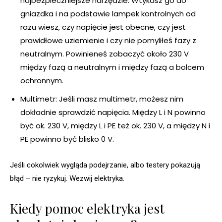
najbezpieczniejsze narzędzie. Wtykasz go do
gniazdka i na podstawie lampek kontrolnych od
razu wiesz, czy napięcie jest obecne, czy jest
prawidłowe uziemienie i czy nie pomyliłeś fazy z
neutralnym. Powinieneś zobaczyć około 230 V
między fazą a neutralnym i między fazą a bolcem
ochronnym.
Multimetr: Jeśli masz multimetr, możesz nim
dokładnie sprawdzić napięcia. Między L i N powinno
być ok. 230 V, między L i PE też ok. 230 V, a między N i
PE powinno być blisko 0 V.
Jeśli cokolwiek wygląda podejrzanie, albo testery pokazują
błąd – nie ryzykuj. Wezwij elektryka.
Kiedy pomoc elektryka jest