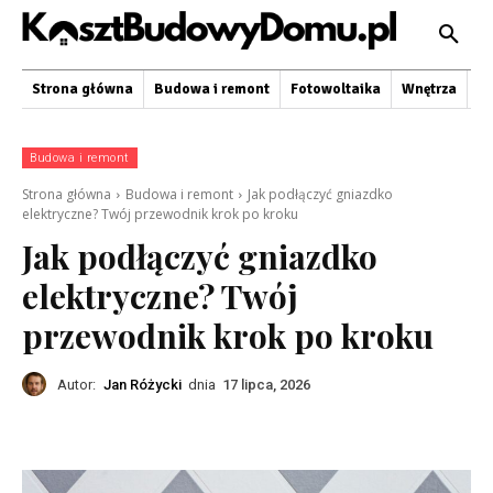
Strona główna
Budowa i remont
Fotowoltaika
Wnętrza
O
Budowa i remont
Strona główna
Budowa i remont
Jak podłączyć gniazdko
elektryczne? Twój przewodnik krok po kroku
Jak podłączyć gniazdko
elektryczne? Twój
przewodnik krok po kroku
Autor:
Jan Różycki
dnia
17 lipca, 2026