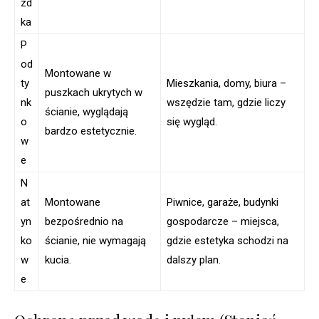
zd
ka
P
od
Montowane w
ty
Mieszkania, domy, biura –
puszkach ukrytych w
nk
wszędzie tam, gdzie liczy
ścianie, wyglądają
o
się wygląd.
bardzo estetycznie.
w
e
N
at
Montowane
Piwnice, garaże, budynki
yn
bezpośrednio na
gospodarcze – miejsca,
ko
ścianie, nie wymagają
gdzie estetyka schodzi na
w
kucia.
dalszy plan.
e