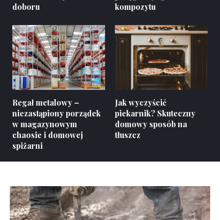
doboru
kompozytu
Regał metalowy –
Jak wyczyścić
niezastąpiony porządek
piekarnik? Skuteczny
w magazynowym
domowy sposób na
chaosie i domowej
tłuszcz
spiżarni