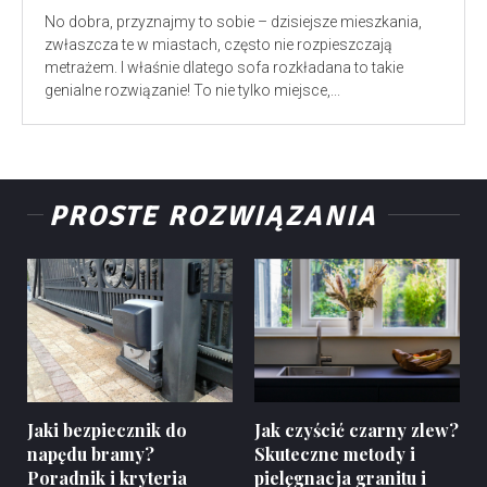
No dobra, przyznajmy to sobie – dzisiejsze mieszkania,
zwłaszcza te w miastach, często nie rozpieszczają
metrażem. I właśnie dlatego sofa rozkładana to takie
genialne rozwiązanie! To nie tylko miejsce,...
PROSTE ROZWIĄZANIA
Jaki bezpiecznik do
Jak czyścić czarny zlew?
napędu bramy?
Skuteczne metody i
Poradnik i kryteria
pielęgnacja granitu i