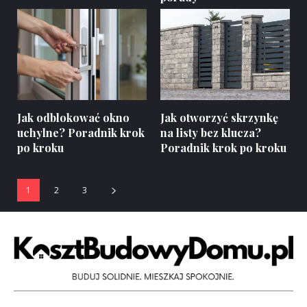
Jak odblokować okno
Jak otworzyć skrzynkę
uchylne? Poradnik krok
na listy bez klucza?
po kroku
Poradnik krok po kroku
1
2
3