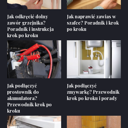
Jak odkręcić dolny
Jak naprawić zawias w
zawór grzejnika?
szafce? Poradnik i krok
Poradnik i instrukcja
po kroku
krok po kroku
Jak podłączyć
Jak podłączyć
prostownik do
zmywarkę? Przewodnik
akumulatora?
krok po kroku i porady
Przewodnik krok po
kroku