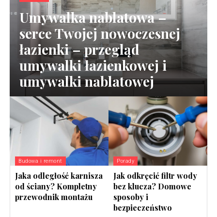
Umywalka nablatowa –
serce Twojej nowoczesnej
łazienki – przegląd
umywalki łazienkowej i
umywalki nablatowej
Porady
Budowa i remont
Jak odkręcić filtr wody
Jaka odległość karnisza
bez klucza? Domowe
od ściany? Kompletny
sposoby i
przewodnik montażu
bezpieczeństwo