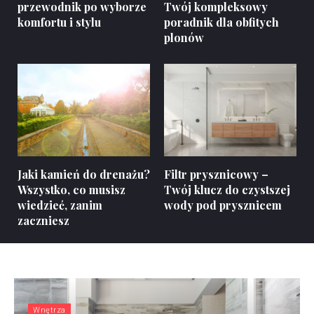
przewodnik po wyborze
Twój kompleksowy
komfortu i stylu
poradnik dla obfitych
plonów
Jaki kamień do drenażu?
Filtr prysznicowy –
Wszystko, co musisz
Twój klucz do czystszej
wiedzieć, zanim
wody pod prysznicem
zaczniesz
Wnętrza