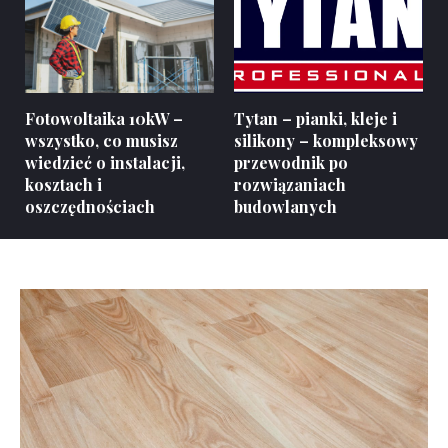
Fotowoltaika 10kW –
Tytan – pianki, kleje i
wszystko, co musisz
silikony – kompleksowy
wiedzieć o instalacji,
przewodnik po
kosztach i
rozwiązaniach
oszczędnościach
budowlanych