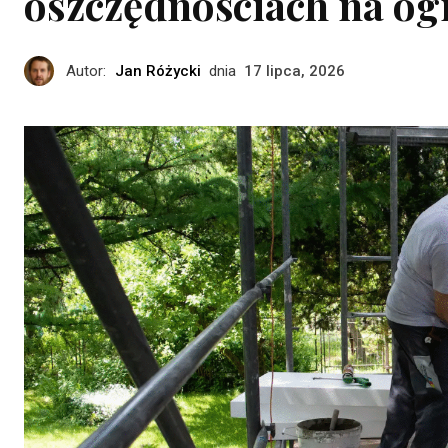
oszczędnościach na o
Autor:
Jan Różycki
dnia
17 lipca, 2026