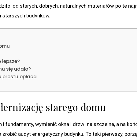
dziło, od starych, dobrych, naturalnych materiałów po te na
ji starszych budynków.
domu
?
 lepsze?
mu się udało?
o prostu opłaca
ernizację starego domu
h i fundamenty, wymienić okna i drzwi na szczelne, a na koń
o zrobić audyt energetyczny budynku. To taki pierwszy, porz