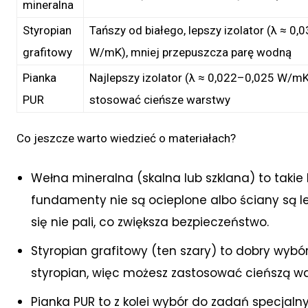
mineralna
Styropian
Tańszy od białego, lepszy izolator (λ ≈ 0
grafitowy
W/mK), mniej przepuszcza parę wodną
Pianka
Najlepszy izolator (λ ≈ 0,022–0,025 W/m
PUR
stosować cieńsze warstwy
Co jeszcze warto wiedzieć o materiałach?
Wełna mineralna (skalna lub szklana) to takie 
fundamenty nie są ocieplone albo ściany są le
się nie pali, co zwiększa bezpieczeństwo.
Styropian grafitowy (ten szary) to dobry wybó
styropian, więc możesz zastosować cieńszą war
Pianka PUR to z kolei wybór do zadań specjalny