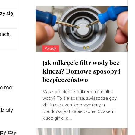
zy się
tach,
Porady
Jak odkręcić filtr wody bez
klucza? Domowe sposoby i
bezpieczeństwo
 sama
Masz problem z odkręceniem filtra
wody? To się zdarza, zwłaszcza gdy
zbliża się czas jego wymiany, a
 biały
obudowa jest zapieczona. Czasem
klucz ginie, a...
opy czy