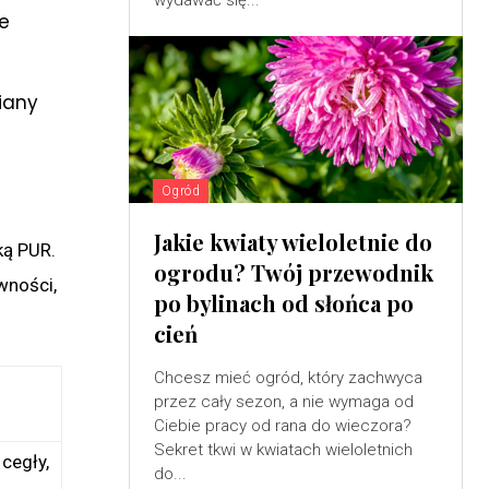
wydawać się...
ie
iany
Ogród
Jakie kwiaty wieloletnie do
ką PUR.
ogrodu? Twój przewodnik
wności,
po bylinach od słońca po
cień
Chcesz mieć ogród, który zachwyca
przez cały sezon, a nie wymaga od
Ciebie pracy od rana do wieczora?
Sekret tkwi w kwiatach wieloletnich
cegły,
do...