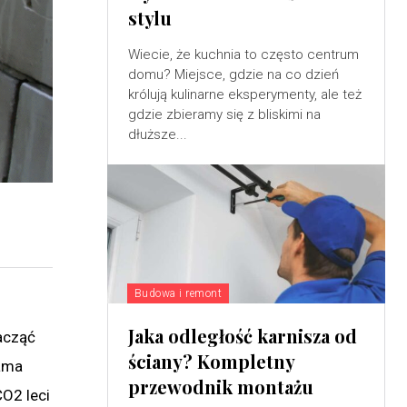
stylu
Wiecie, że kuchnia to często centrum
domu? Miejsce, gdzie na co dzień
królują kulinarne eksperymenty, ale też
gdzie zbieramy się z bliskimi na
dłuższe...
Budowa i remont
Jaka odległość karnisza od
acząć
ściany? Kompletny
sama
przewodnik montażu
CO2 leci