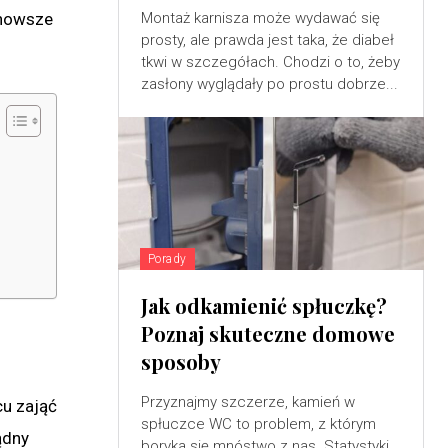
jnowsze
Montaż karnisza może wydawać się
prosty, ale prawda jest taka, że diabeł
tkwi w szczegółach. Chodzi o to, żeby
zasłony wyglądały po prostu dobrze...
Porady
Jak odkamienić spłuczkę?
Poznaj skuteczne domowe
sposoby
Przyznajmy szczerze, kamień w
cu zająć
spłuczce WC to problem, z którym
ądny
boryka się mnóstwo z nas. Statystyki