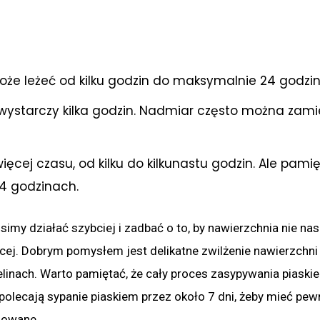
może leżeć od kilku godzin do maksymalnie 24 godzin
 wystarczy kilka godzin. Nadmiar często można zami
cej czasu, od kilku do kilkunastu godzin. Ale pamię
24 godzinach.
imy działać szybciej i zadbać o to, by nawierzchnia nie nas
ócej. Dobrym pomysłem jest delikatne zwilżenie nawierzchn
elinach. Warto pamiętać, że cały proces zasypywania piaskie
polecają sypanie piaskiem przez około 7 dni, żeby mieć pew
izowane.