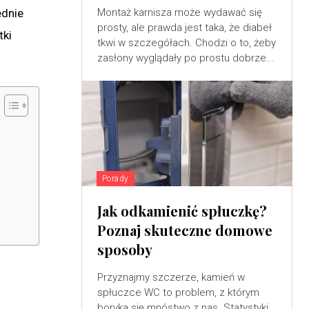
ednie
Montaż karnisza może wydawać się
prosty, ale prawda jest taka, że diabeł
tki
tkwi w szczegółach. Chodzi o to, żeby
zasłony wyglądały po prostu dobrze...
Porady
Jak odkamienić spłuczkę?
Poznaj skuteczne domowe
sposoby
Przyznajmy szczerze, kamień w
spłuczce WC to problem, z którym
boryka się mnóstwo z nas. Statystyki