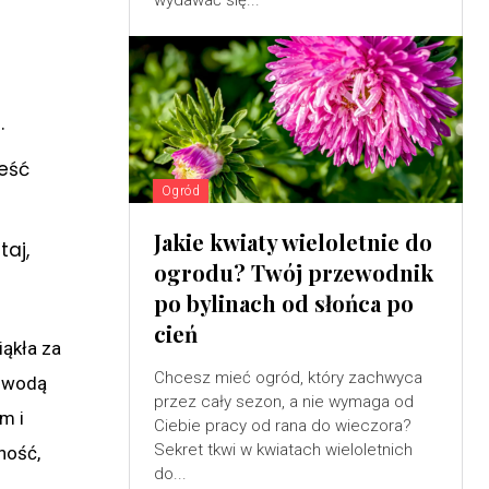
wydawać się...
.
eść
Ogród
Jakie kwiaty wieloletnie do
taj,
ogrodu? Twój przewodnik
po bylinach od słońca po
cień
iąkła za
Chcesz mieć ogród, który zachwyca
i wodą
przez cały sezon, a nie wymaga od
m i
Ciebie pracy od rana do wieczora?
Sekret tkwi w kwiatach wieloletnich
ność,
do...