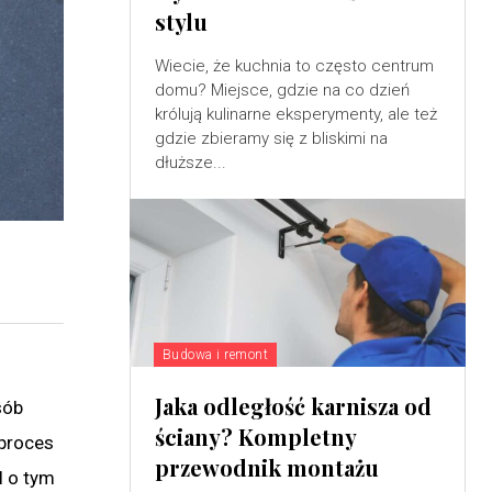
stylu
Wiecie, że kuchnia to często centrum
domu? Miejsce, gdzie na co dzień
królują kulinarne eksperymenty, ale też
gdzie zbieramy się z bliskimi na
dłuższe...
Budowa i remont
Jaka odległość karnisza od
sób
ściany? Kompletny
 proces
przewodnik montażu
l o tym