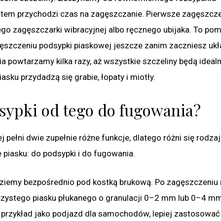
Potem przychodzi czas na zagęszczanie. Pierwsze zagęszcz
go zagęszczarki wibracyjnej albo ręcznego ubijaka. To po
gęszczeniu podsypki piaskowej jeszcze zanim zaczniesz uk
ia powtarzamy kilka razy, aż wszystkie szczeliny będą idealn
sku przydadzą się grabie, łopaty i miotły.
sypki od tego do fugowania?
pełni dwie zupełnie różne funkcje, dlatego różni się rodza
 piasku: do podsypki i do fugowania.
dziemy bezpośrednio pod kostką brukową. Po zagęszczeniu
 czystego piasku płukanego o granulacji 0–2 mm lub 0–4 mm
a przykład jako podjazd dla samochodów, lepiej zastosować