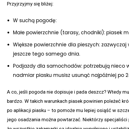
Przyjrzyjmy się bliżej:
W suchą pogodę:
Małe powierzchnie (tarasy, chodniki): piasek 
Większe powierzchnie dla pieszych: zazwyczaj
jeszcze tego samego dnia.
Podjazdy dla samochodów: potrzebują nieco wię
nadmiar piasku musisz usunąć najpóźniej po 
A co, jeśli pogoda nie dopisuje i pada deszcz? Wtedy mus
bardzo. W takich warunkach piasek powinien poleżeć kr
po aplikacji piasku – to pomoże mu lepiej osiąść w szcz
jego osadzania można powtarzać. Niektórzy specjaliści 
że wszystkie zakamarki są idealnie wypełnione i ustabil