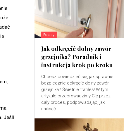
enie
może
ładać
Porady
ie
Jak odkręcić dolny zawór
grzejnika? Poradnik i
instrukcja krok po kroku
Chcesz dowiedzieć się, jak sprawnie i
jem,
bezpiecznie odkręcić dolny zawór
grzejnika? Świetnie trafiłeś! W tym
artykule przeprowadzimy Cię przez
cały proces, podpowiadając, jak
 ma
uniknąć...
. Jeśli