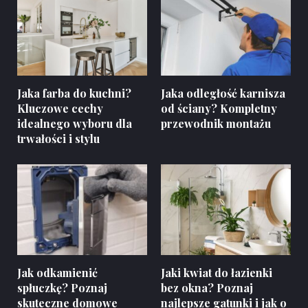
Jaka farba do kuchni?
Jaka odległość karnisza
Kluczowe cechy
od ściany? Kompletny
idealnego wyboru dla
przewodnik montażu
trwałości i stylu
Jak odkamienić
Jaki kwiat do łazienki
spłuczkę? Poznaj
bez okna? Poznaj
skuteczne domowe
najlepsze gatunki i jak o