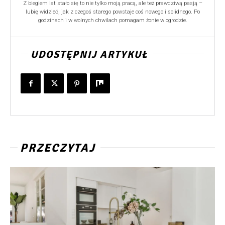
Z biegiem lat stało się to nie tylko moją pracą, ale też prawdziwą pasją –
lubię widzieć, jak z czegoś starego powstaje coś nowego i solidnego. Po
godzinach i w wolnych chwilach pomagam żonie w ogrodzie.
UDOSTĘPNIJ ARTYKUŁ
PRZECZYTAJ