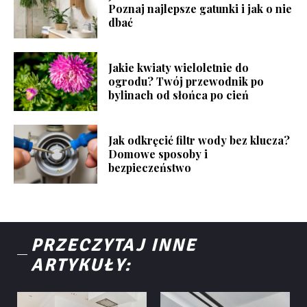
Poznaj najlepsze gatunki i jak o nie
dbać
Jakie kwiaty wieloletnie do
ogrodu? Twój przewodnik po
bylinach od słońca po cień
Jak odkręcić filtr wody bez klucza?
Domowe sposoby i
bezpieczeństwo
PRZECZYTAJ INNE
ARTYKUŁY: