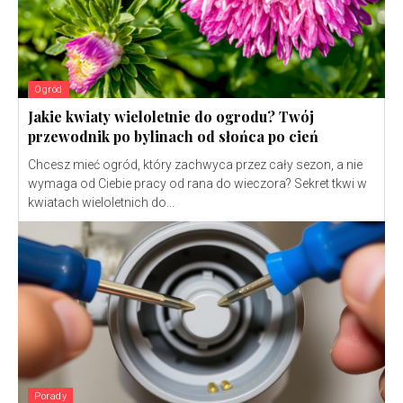
Ogród
Jakie kwiaty wieloletnie do ogrodu? Twój
przewodnik po bylinach od słońca po cień
Chcesz mieć ogród, który zachwyca przez cały sezon, a nie
wymaga od Ciebie pracy od rana do wieczora? Sekret tkwi w
kwiatach wieloletnich do...
Porady