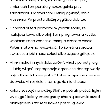
wchłania mniej wody, to mniej „pracuje” przy
zmianach temperatury, szczególnie przy
zamarzaniu i rozmarzaniu. Mniej pęknięć, mniej
kruszenia. Po prostu dłużej wygląda dobrze.
Ochrona przed plamami: Wyobraź sobie, że
rozlejesz kawę albo olej. Zaimpregnowana kostka
wchłonie tego znacznie mniej, a czasem wcale.
Potem łatwiej ją wyczyścić. To świetna sprawa,
zwłaszcza jeśli masz dzieci albo często grillujesz.
Mniej mchu i innych „lokatorów”: Mech, porosty, algi
– lubią wilgoć. Impregnacja ogranicza dostęp wody,
więc dla nich to nie jest już takie przyjemne miejsce
do życia. Mniej zieleni tam, gdzie nie chcesz.
Kolory zostają na dłużej: Słońce potrafi płatać figle i
wyciągać kolory. Impregnaty chronią barwniki przed
blaknięciem. Czasem nawet potrafią lekko