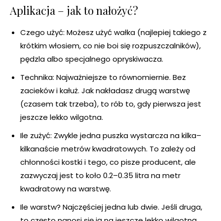
Aplikacja – jak to nałożyć?
Czego użyć: Możesz użyć wałka (najlepiej takiego z
krótkim włosiem, co nie boi się rozpuszczalników),
pędzla albo specjalnego opryskiwacza.
Technika: Najważniejsze to równomiernie. Bez
zacieków i kałuż. Jak nakładasz drugą warstwę
(czasem tak trzeba), to rób to, gdy pierwsza jest
jeszcze lekko wilgotna.
Ile zużyć: Zwykle jedna puszka wystarcza na kilka–
kilkanaście metrów kwadratowych. To zależy od
chłonności kostki i tego, co pisze producent, ale
zazwyczaj jest to koło 0.2–0.35 litra na metr
kwadratowy na warstwę.
Ile warstw? Najczęściej jedna lub dwie. Jeśli druga,
to często nanosi się ją na jeszcze lekko wilgotną