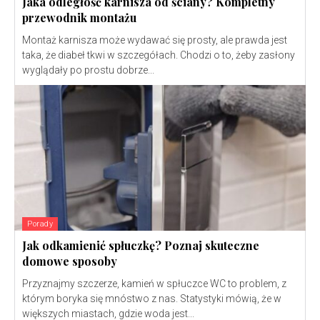
Jaka odległość karnisza od ściany? Kompletny
przewodnik montażu
Montaż karnisza może wydawać się prosty, ale prawda jest
taka, że diabeł tkwi w szczegółach. Chodzi o to, żeby zasłony
wyglądały po prostu dobrze...
Porady
Jak odkamienić spłuczkę? Poznaj skuteczne
domowe sposoby
Przyznajmy szczerze, kamień w spłuczce WC to problem, z
którym boryka się mnóstwo z nas. Statystyki mówią, że w
większych miastach, gdzie woda jest...