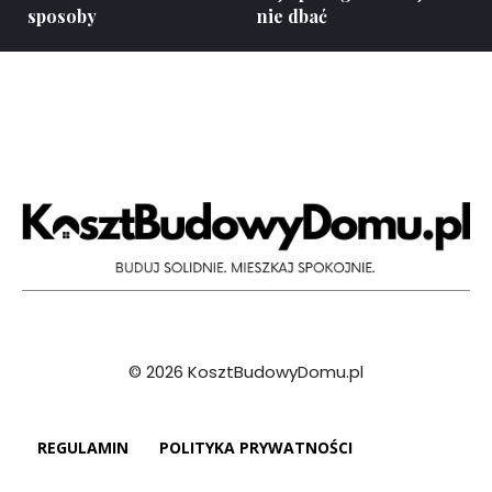
sposoby
nie dbać
© 2026 KosztBudowyDomu.pl
REGULAMIN
POLITYKA PRYWATNOŚCI