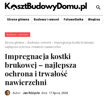
Strona główna
Budowa i remont
Fotowoltaika
Wnętrza
O
Budowa i remont
Strona główna
Budowa i remont
Impregnacja kostki brukowej -
najlepsza ochrona i trwałość nawierzchni
Impregnacja kostki
brukowej – najlepsza
ochrona i trwałość
nawierzchni
Autor:
Jan Różycki
dnia
17 lipca, 2026