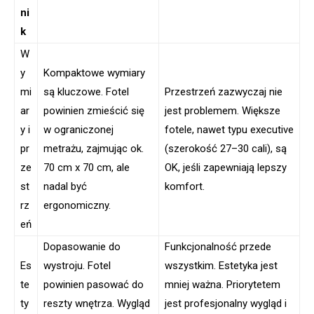
ni
k
W
y
Kompaktowe wymiary
mi
są kluczowe. Fotel
Przestrzeń zazwyczaj nie
ar
powinien zmieścić się
jest problemem. Większe
y i
w ograniczonej
fotele, nawet typu executive
pr
metrażu, zajmując ok.
(szerokość 27–30 cali), są
ze
70 cm x 70 cm, ale
OK, jeśli zapewniają lepszy
st
nadal być
komfort.
rz
ergonomiczny.
eń
Dopasowanie do
Funkcjonalność przede
Es
wystroju. Fotel
wszystkim. Estetyka jest
te
powinien pasować do
mniej ważna. Priorytetem
ty
reszty wnętrza. Wygląd
jest profesjonalny wygląd i