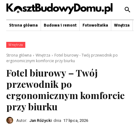
Strona główna
Budowa i remont
Fotowoltaika
Wnętrza
O
Wnętrza
Strona główna
Wnętrza
Fotel biurowy - Twój przewodnik po
ergonomicznym komforcie przy biurku
Fotel biurowy – Twój
przewodnik po
ergonomicznym komforcie
przy biurku
Autor:
Jan Różycki
dnia
17 lipca, 2026