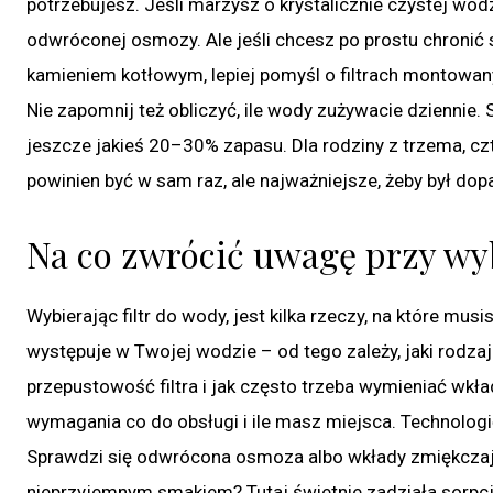
potrzebujesz. Jeśli marzysz o krystalicznie czystej wo
odwróconej osmozy. Ale jeśli chcesz po prostu chronić 
kamieniem kotłowym, lepiej pomyśl o filtrach montowa
Nie zapomnij też obliczyć, ile wody zużywacie dziennie. 
jeszcze jakieś 20–30% zapasu. Dla rodziny z trzema, cz
powinien być w sam raz, ale najważniejsze, żeby był d
Na co zwrócić uwagę przy wyb
Wybierając filtr do wody, jest kilka rzeczy, na które mu
występuje w Twojej wodzie – od tego zależy, jaki rodzaj 
przepustowość filtra i jak często trzeba wymieniać wkład
wymagania co do obsługi i ile masz miejsca. Technologi
Sprawdzi się odwrócona osmoza albo wkłady zmiękczają
nieprzyjemnym smakiem? Tutaj świetnie zadziała sorpcja,