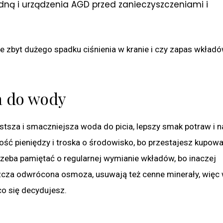
dną i urządzenia AGD przed zanieczyszczeniami i
 zbyt dużego spadku ciśnienia w kranie i czy zapas wkładó
ra do wody
stsza i smaczniejsza woda do picia, lepszy smak potraw i 
ść pieniędzy i troska o środowisko, bo przestajesz kupow
Trzeba pamiętać o regularnej wymianie wkładów, bo inaczej
aszcza odwrócona osmoza, usuwają też cenne minerały, więc
co się decydujesz.