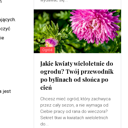
wydawać się...
m
jących.
iczyć
ie
Ogród
Jakie kwiaty wieloletnie do
ogrodu? Twój przewodnik
po bylinach od słońca po
cień
a jest
Chcesz mieć ogród, który zachwyca
przez cały sezon, a nie wymaga od
Ciebie pracy od rana do wieczora?
Sekret tkwi w kwiatach wieloletnich
do...