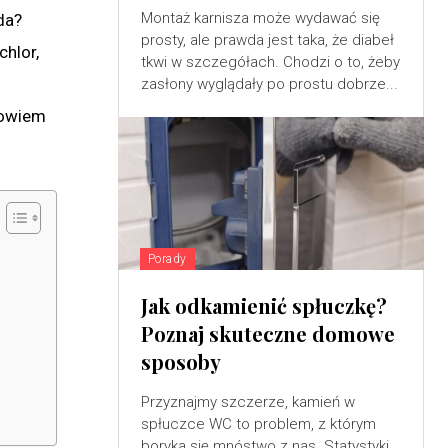
Montaż karnisza może wydawać się
da?
prosty, ale prawda jest taka, że diabeł
chlor,
tkwi w szczegółach. Chodzi o to, żeby
zasłony wyglądały po prostu dobrze...
powiem
Porady
Jak odkamienić spłuczkę?
Poznaj skuteczne domowe
sposoby
Przyznajmy szczerze, kamień w
spłuczce WC to problem, z którym
boryka się mnóstwo z nas. Statystyki