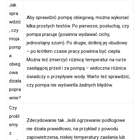
Jak
spra
Aby sprawdzić pompę obiegową, można wykonać
wdzić
kilka prostych testów. Po pierwsze, posłuchaj, czy
, czy
pompa pracuje (powinna wydawać cichy,
moja
jednostajny szum). Po drugie, dotknij jej obudowy
pomp
– po krótkim czasie pracy powinna być ciepła.
a
Można też zmierzyć różnicę temperatur na rurze
obieg
zasilającej przed i za pompą – widoczna różnica
owa
świadczy o przepływie wody. Warto też sprawdzić,
działa
czy pompa nie wyświetla żadnych błędów.
popra
wnie?
Czy
probl
Zdecydowanie tak. Jeśli ogrzewanie podłogowe
emy
nie działa prawidłowo, na przykład z powodu
z
zapowietrzenia, niskiej temperatury zasilania lub