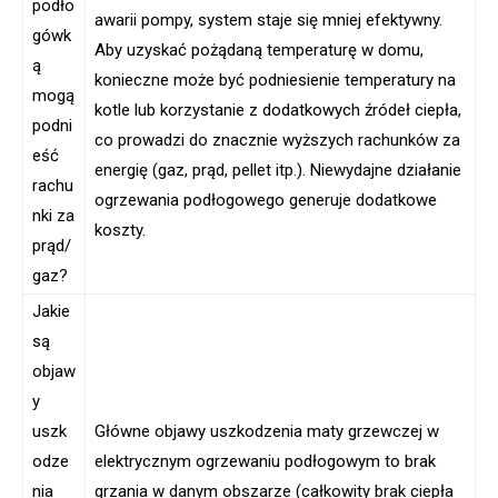
podło
awarii pompy, system staje się mniej efektywny.
gówk
Aby uzyskać pożądaną temperaturę w domu,
ą
konieczne może być podniesienie temperatury na
mogą
kotle lub korzystanie z dodatkowych źródeł ciepła,
podni
co prowadzi do znacznie wyższych rachunków za
eść
energię (gaz, prąd, pellet itp.). Niewydajne działanie
rachu
ogrzewania podłogowego generuje dodatkowe
nki za
koszty.
prąd/
gaz?
Jakie
są
objaw
y
uszk
Główne objawy uszkodzenia maty grzewczej w
odze
elektrycznym ogrzewaniu podłogowym to brak
nia
grzania w danym obszarze (całkowity brak ciepła