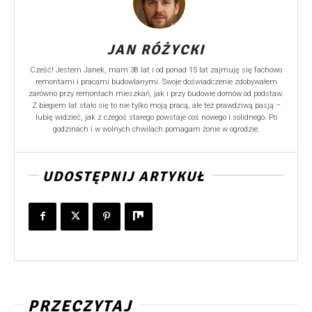
JAN RÓŻYCKI
Cześć! Jestem Janek, mam 38 lat i od ponad 15 lat zajmuję się fachowo
remontami i pracami budowlanymi. Swoje doświadczenie zdobywałem
zarówno przy remontach mieszkań, jak i przy budowie domów od podstaw.
Z biegiem lat stało się to nie tylko moją pracą, ale też prawdziwą pasją –
lubię widzieć, jak z czegoś starego powstaje coś nowego i solidnego. Po
godzinach i w wolnych chwilach pomagam żonie w ogrodzie.
UDOSTĘPNIJ ARTYKUŁ
PRZECZYTAJ