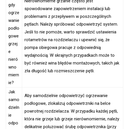
Nierównomierne grzanie często jest
gdy
spowodowane zapowietrzeniem instalacji lub
ogrze
problemami z przepływem w poszczególnych
wanie
pętlach. Należy spróbować odpowietrzyć system.
podło
Jeśli to nie pomoże, warto sprawdzić ustawienia
gowe
rotametrów na rozdzielaczu i upewnić się, że
grzej
pompa obiegowa pracuje z odpowiednią
e
wydajnością. W skrajnych przypadkach może to
nieró
być również wina błędów montażowych, takich jak
wno
zła długość lub rozmieszczenie pętli.
miern
ie?
Jak
Aby samodzielnie odpowietrzyć ogrzewanie
samo
podłogowe, zlokalizuj odpowietrzniki na belce
dzieln
powrotnej rozdzielacza. W przypadku każdej pętli,
ie
która nie grzeje lub grzeje nierównomiernie, należy
odpo
delikatnie poluzować śrubę odpowietrznika (przy