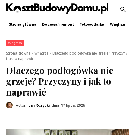
Strona główna
Budowa i remont
Fotowoltaika
Wnętrza
O
Wnętrza
Strona główna
Wnętrza
Dlaczego podłogówka nie grzeje? Przyczyny
i jak to naprawić
Dlaczego podłogówka nie
grzeje? Przyczyny i jak to
naprawić
Autor:
Jan Różycki
dnia
17 lipca, 2026