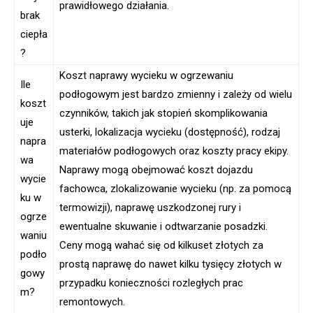
prawidłowego działania.
brak
ciepła
?
Koszt naprawy wycieku w ogrzewaniu
Ile
podłogowym jest bardzo zmienny i zależy od wielu
koszt
czynników, takich jak stopień skomplikowania
uje
usterki, lokalizacja wycieku (dostępność), rodzaj
napra
materiałów podłogowych oraz koszty pracy ekipy.
wa
Naprawy mogą obejmować koszt dojazdu
wycie
fachowca, zlokalizowanie wycieku (np. za pomocą
ku w
termowizji), naprawę uszkodzonej rury i
ogrze
ewentualne skuwanie i odtwarzanie posadzki.
waniu
Ceny mogą wahać się od kilkuset złotych za
podło
prostą naprawę do nawet kilku tysięcy złotych w
gowy
przypadku konieczności rozległych prac
m?
remontowych.