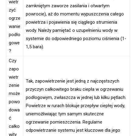
wietr
zamkniętym zaworze zasilania i otwartym
zyć
powrocie), aż do momentu wypuszczenia całego
ogrze
powietrza i pojawienia się ciągłego strumienia
wanie
wody. Należy pamiętać o uzupełnieniu wody w
podło
systemie do odpowiedniego poziomu ciśnienia (1-
gowe
1,5 bara).
?
Czy
zapo
wietr
Tak, zapowietrzenie jest jedną z najczęstszych
zenie
przyczyn całkowitego braku ciepła w ogrzewaniu
może
podłogowym, zwłaszcza w jednej lub kilku pętlach.
powo
Powietrze w rurach blokuje przepływ ciepłej wody,
dowa
uniemożliwiając tym samym skuteczne
ć
ogrzewanie pomieszczenia. Regularne
całko
odpowietrzanie systemu jest kluczowe dla jego
wity