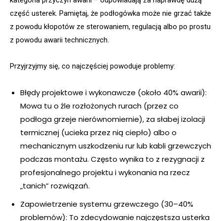
kategoria przyczyn awarii – odpowiadają za naprawdę dużą
część usterek. Pamiętaj, że podłogówka może nie grzać także
z powodu kłopotów ze sterowaniem, regulacją albo po prostu
z powodu awarii technicznych.
Przyjrzyjmy się, co najczęściej powoduje problemy:
Błędy projektowe i wykonawcze (około 40% awarii):
Mowa tu o źle rozłożonych rurach (przez co
podłoga grzeje nierównomiernie), za słabej izolacji
termicznej (ucieka przez nią ciepło) albo o
mechanicznym uszkodzeniu rur lub kabli grzewczych
podczas montażu. Często wynika to z rezygnacji z
profesjonalnego projektu i wykonania na rzecz
„tanich” rozwiązań.
Zapowietrzenie systemu grzewczego (30–40%
problemów): To zdecydowanie najczęstsza usterka