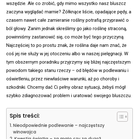
wszędzie. Ale co zrobić, gdy mimo wszystko nasz bluszcz
zaczyna wyglądać marnie? Żółknące liście, opadające pędy, a
czasem nawet całe zamieranie rośliny potrafią przyprawić o
ból głowy. Zanim jednak skreślimy go jako roślinę straconą,
powinniśmy zastanowić się, co może być tego przyczyną.
Najczęściej to po prostu znak, że roślina daje nam znać, że
coś jej nie służy w jej otoczeniu albo w naszej pielęgnacji. W
tym obszernym poradniku przyjrzymy się bliżej najczęstszym
powodom takiego stanu rzeczy – od błędów w podlewaniu i
oświetleniu, przez niewłaściwe warunki, aż po choroby i
szkodniki. Chcemy dać Ci pełny obraz sytuacji, żebyś mógł
szybko zdiagnozować problem i uratować swojego bluszczu.
Spis treści:
Nieodpowiednie podlewanie – najczęstszy
winowajca
Kwestia światła – za mało czy za dużo?