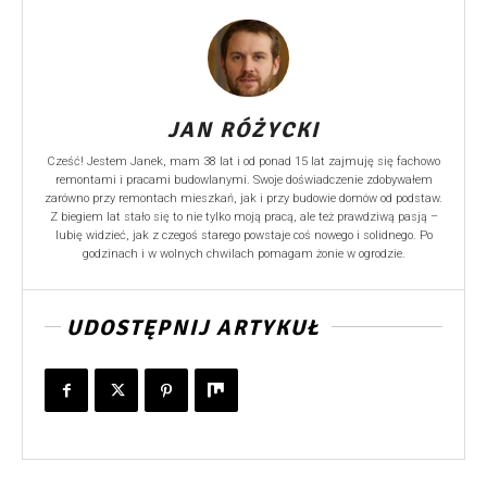
JAN RÓŻYCKI
Cześć! Jestem Janek, mam 38 lat i od ponad 15 lat zajmuję się fachowo
remontami i pracami budowlanymi. Swoje doświadczenie zdobywałem
zarówno przy remontach mieszkań, jak i przy budowie domów od podstaw.
Z biegiem lat stało się to nie tylko moją pracą, ale też prawdziwą pasją –
lubię widzieć, jak z czegoś starego powstaje coś nowego i solidnego. Po
godzinach i w wolnych chwilach pomagam żonie w ogrodzie.
UDOSTĘPNIJ ARTYKUŁ