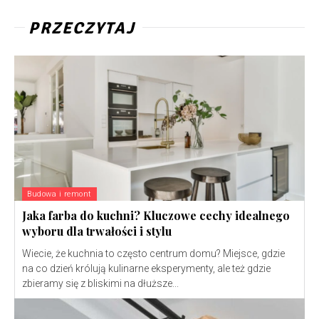
PRZECZYTAJ
Budowa i remont
Jaka farba do kuchni? Kluczowe cechy idealnego
wyboru dla trwałości i stylu
Wiecie, że kuchnia to często centrum domu? Miejsce, gdzie
na co dzień królują kulinarne eksperymenty, ale też gdzie
zbieramy się z bliskimi na dłuższe...