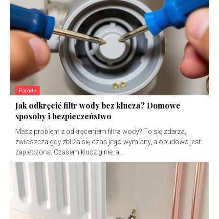
Porady
Jak odkręcić filtr wody bez klucza? Domowe
sposoby i bezpieczeństwo
Masz problem z odkręceniem filtra wody? To się zdarza,
zwłaszcza gdy zbliża się czas jego wymiany, a obudowa jest
zapieczona. Czasem klucz ginie, a...