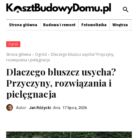
Strona główna
Budowa i remont
Fotowoltaika
Wnętrza
O
Ogród
Strona główna
Ogród
Dlaczego bluszcz usycha? Przyczyny,
rozwiązania i pielęgnacja
Dlaczego bluszcz usycha?
Przyczyny, rozwiązania i
pielęgnacja
Autor:
Jan Różycki
dnia
17 lipca, 2026