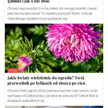
gatunki i jak o nie dbać
Chcesz wprowadzić trochę zieleni do swojej łazienki, nawet
jeśli nie ma tam okna? To świetny pomysł! Wiem, że brak
naturalnego światła może wydawać się...
Ogród
Jakie kwiaty wieloletnie do ogrodu? Twój
przewodnik po bylinach od słońca po cień
Chcesz mieć ogród, który zachwyca przez cały sezon, a nie
wymaga od Ciebie pracy od rana do wieczora? Sekret tkwi w
kwiatach wieloletnich do...