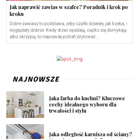
Jak naprawić zawias w szafce? Poradnik i krok po
kroku
Dobre zawiasy to podstawa, żeby szafki działały, jak trzeba, i
wyglądały dobrze. Kiedy drzwi opadają, ciężko się domykają
albo skrzypią, to naprawdę potrafi zirytować....
NAJNOWSZE
Jaka farba do kuchni? Kluczowe
cechy idealnego wyboru dla
trwałości i stylu
Jaka odległość karnisza od ściany?