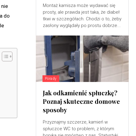
Montaż karnisza może wydawać się
 nie
prosty, ale prawda jest taka, że diabeł
ga do
tkwi w szczegółach. Chodzi o to, żeby
le
zasłony wyglądały po prostu dobrze...
Porady
Jak odkamienić spłuczkę?
Poznaj skuteczne domowe
sposoby
Przyznajmy szczerze, kamień w
spłuczce WC to problem, z którym
boryka się mnóstwo z nas. Statystyki