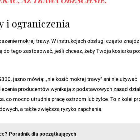
 i ograniczenia
zenie mokrej trawy. W instrukcjach obsługi często znajdz
 do tego zastosować, jeśli chcesz, żeby Twoja kosiarka po
S300, jasno mówią: „nie kosić mokrej trawy” ani nie używać
alecenia producentów wynikają z podstawowych zasad dzia
ka, co mocno utrudnia pracę ostrzom lub żyłce. To z kolei p
owych, a także zwiększa ryzyko zapchania.
e? Poradnik dla początkujących