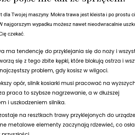
dla Twojej maszyny. Mokra trawa jest kleista i po prostu c
 W najgorszym wypadku możesz nawet nieodwracalnie uszk
 Cię czekać.
a ma tendencję do przyklejania się do noży i wszys
zą się z tego zbite kępki, które blokują ostrza i wsz
ajczęstszy problem, gdy kosisz w wilgoci.
ększy opór, silnik kosiarki musi pracować na wyższyc
sza praca to szybsze nagrzewanie, a w dłuższej
m i uszkodzeniem silnika.
ostaje na resztkach trawy przyklejonych do urządze
inne metalowe elementy zaczynają rdzewieć, co osłab
rzyszłości.