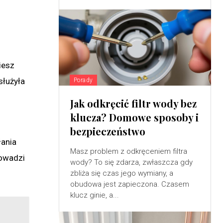
iesz
służyła
Porady
Jak odkręcić filtr wody bez
klucza? Domowe sposoby i
bezpieczeństwo
łania
Masz problem z odkręceniem filtra
rowadzi
wody? To się zdarza, zwłaszcza gdy
zbliża się czas jego wymiany, a
obudowa jest zapieczona. Czasem
klucz ginie, a...