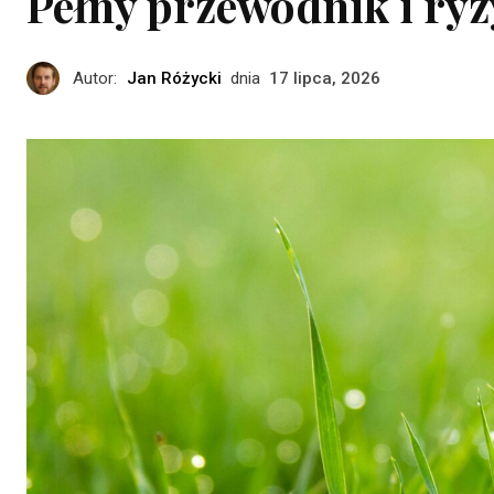
Pełny przewodnik i ry
Autor:
Jan Różycki
dnia
17 lipca, 2026