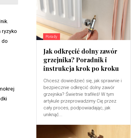
nik.
a ryzyko
Porady
ć do
Jak odkręcić dolny zawór
grzejnika? Poradnik i
instrukcja krok po kroku
Chcesz dowiedzieć się, jak sprawnie i
bezpiecznie odkręcić dolny zawór
 mokrej
grzejnika? Świetnie trafiłeś! W tym
odki
artykule przeprowadzimy Cię przez
cały proces, podpowiadając, jak
uniknąć...