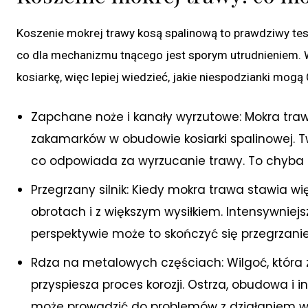
Koszenie mokrej trawy kosą spalinową to prawdziwy test 
co dla mechanizmu tnącego jest sporym utrudnieniem.
kosiarkę, więc lepiej wiedzieć, jakie niespodzianki mogą
Zapchane noże i kanały wyrzutowe: Mokra traw
zakamarków w obudowie kosiarki spalinowej. Twor
co odpowiada za wyrzucanie trawy. To chyba n
Przegrzany silnik: Kiedy mokra trawa stawia wi
obrotach i z większym wysiłkiem. Intensywniej
perspektywie może to skończyć się przegrzanie
Rdza na metalowych częściach: Wilgoć, która z
przyspiesza proces korozji. Ostrza, obudowa i 
może prowadzić do problemów z działaniem w p