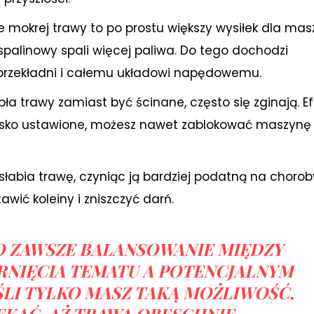
e mokrej trawy to po prostu większy wysiłek dla mas
k spalinowy spali więcej paliwa. Do tego dochodzi
 przekładni i całemu układowi napędowemu.
bła trawy zamiast być ścinane, często się zginają. Ef
ą nisko ustawione, możesz nawet zablokować maszynę
łabia trawę, czyniąc ją bardziej podatną na chorob
wić koleiny i zniszczyć darń.
O ZAWSZE BALANSOWANIE MIĘDZY
RNIĘCIA TEMATU A POTENCJALNYM
ŚLI TYLKO MASZ TAKĄ MOŻLIWOŚĆ,
EKAĆ, AŻ TRAWA OBESCHNIE.