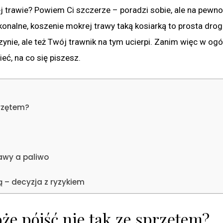
j trawie? Powiem Ci szczerze – poradzi sobie, ale na pewno
ykonalne, koszenie mokrej trawy taką kosiarką to prosta dro
nie, ale też Twój trawnik na tym ucierpi. Zanim więc w ogó
eć, na co się piszesz.
przętem?
rawy a paliwo
 – decyzja z ryzykiem
że pójść nie tak ze sprzętem?