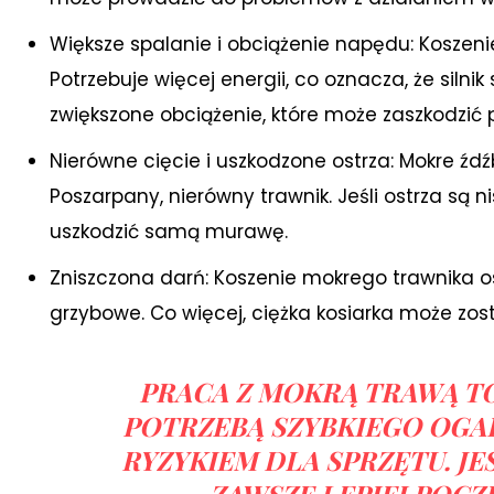
Większe spalanie i obciążenie napędu: Koszeni
Potrzebuje więcej energii, co oznacza, że silni
zwiększone obciążenie, które może zaszkodzić
Nierówne cięcie i uszkodzone ostrza: Mokre źdź
Poszarpany, nierówny trawnik. Jeśli ostrza s
uszkodzić samą murawę.
Zniszczona darń: Koszenie mokrego trawnika os
grzybowe. Co więcej, ciężka kosiarka może zosta
PRACA Z MOKRĄ TRAWĄ T
POTRZEBĄ SZYBKIEGO OGA
RYZYKIEM DLA SPRZĘTU. JE
ZAWSZE LEPIEJ POCZ