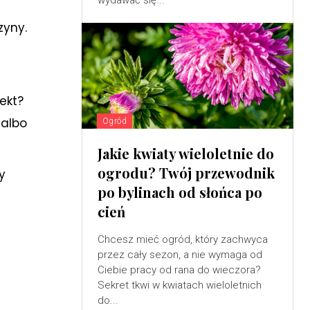
wydawać się...
zyny.
ekt?
 albo
Ogród
Jakie kwiaty wieloletnie do
ogrodu? Twój przewodnik
y
po bylinach od słońca po
cień
Chcesz mieć ogród, który zachwyca
przez cały sezon, a nie wymaga od
Ciebie pracy od rana do wieczora?
Sekret tkwi w kwiatach wieloletnich
do...