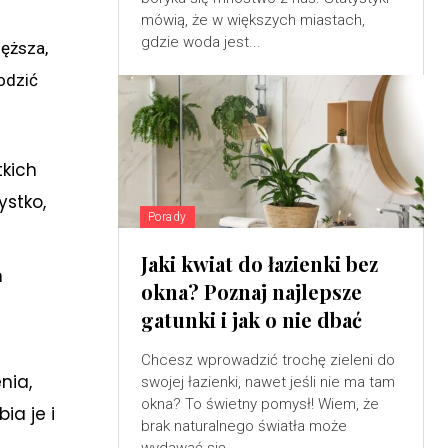
mówią, że w większych miastach,
gdzie woda jest...
ięższa,
odzić
tkich
ystko,
Porady
Jaki kwiat do łazienki bez
h
okna? Poznaj najlepsze
gatunki i jak o nie dbać
Chcesz wprowadzić trochę zieleni do
nia,
swojej łazienki, nawet jeśli nie ma tam
okna? To świetny pomysł! Wiem, że
ia je i
brak naturalnego światła może