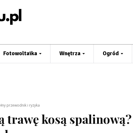
Fotowoltaika
Wnętrza
Ogród
łny przewodnik i ryzyka
 trawę kosą spalinową?