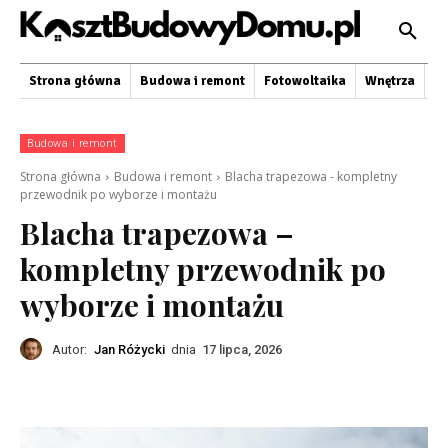
Strona główna
Budowa i remont
Fotowoltaika
Wnętrza
O
Budowa i remont
Strona główna
Budowa i remont
Blacha trapezowa - kompletny
przewodnik po wyborze i montażu
Blacha trapezowa –
kompletny przewodnik po
wyborze i montażu
Autor:
Jan Różycki
dnia
17 lipca, 2026