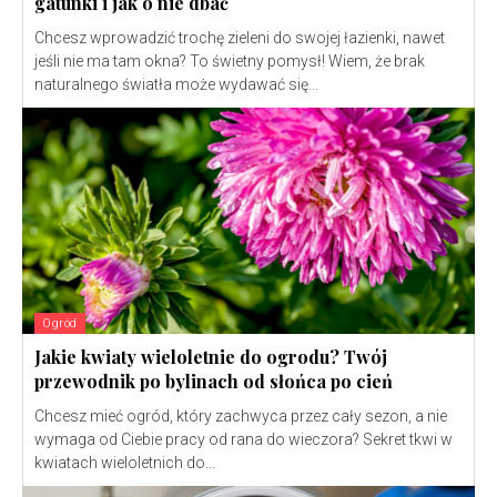
gatunki i jak o nie dbać
Chcesz wprowadzić trochę zieleni do swojej łazienki, nawet
jeśli nie ma tam okna? To świetny pomysł! Wiem, że brak
naturalnego światła może wydawać się...
Ogród
Jakie kwiaty wieloletnie do ogrodu? Twój
przewodnik po bylinach od słońca po cień
Chcesz mieć ogród, który zachwyca przez cały sezon, a nie
wymaga od Ciebie pracy od rana do wieczora? Sekret tkwi w
kwiatach wieloletnich do...