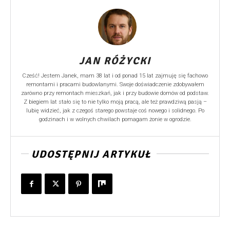
JAN RÓŻYCKI
Cześć! Jestem Janek, mam 38 lat i od ponad 15 lat zajmuję się fachowo
remontami i pracami budowlanymi. Swoje doświadczenie zdobywałem
zarówno przy remontach mieszkań, jak i przy budowie domów od podstaw.
Z biegiem lat stało się to nie tylko moją pracą, ale też prawdziwą pasją –
lubię widzieć, jak z czegoś starego powstaje coś nowego i solidnego. Po
godzinach i w wolnych chwilach pomagam żonie w ogrodzie.
UDOSTĘPNIJ ARTYKUŁ