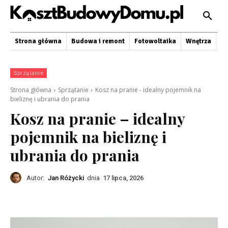
Strona główna
Budowa i remont
Fotowoltaika
Wnętrza
O
Sprzątanie
Strona główna
Sprzątanie
Kosz na pranie - idealny pojemnik na
bieliznę i ubrania do prania
Kosz na pranie – idealny
pojemnik na bieliznę i
ubrania do prania
Autor:
Jan Różycki
dnia
17 lipca, 2026