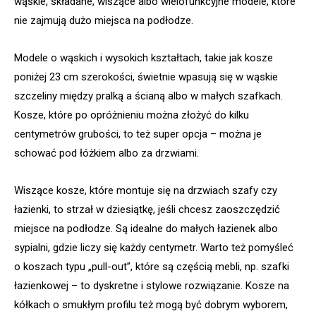
wąskie, składane, wiszące albo wielofunkcyjne modele, które
nie zajmują dużo miejsca na podłodze.
Modele o wąskich i wysokich kształtach, takie jak kosze
poniżej 23 cm szerokości, świetnie wpasują się w wąskie
szczeliny między pralką a ścianą albo w małych szafkach.
Kosze, które po opróżnieniu można złożyć do kilku
centymetrów grubości, to też super opcja – można je
schować pod łóżkiem albo za drzwiami.
Wiszące kosze, które montuje się na drzwiach szafy czy
łazienki, to strzał w dziesiątkę, jeśli chcesz zaoszczędzić
miejsce na podłodze. Są idealne do małych łazienek albo
sypialni, gdzie liczy się każdy centymetr. Warto też pomyśleć
o koszach typu „pull-out”, które są częścią mebli, np. szafki
łazienkowej – to dyskretne i stylowe rozwiązanie. Kosze na
kółkach o smukłym profilu też mogą być dobrym wyborem,