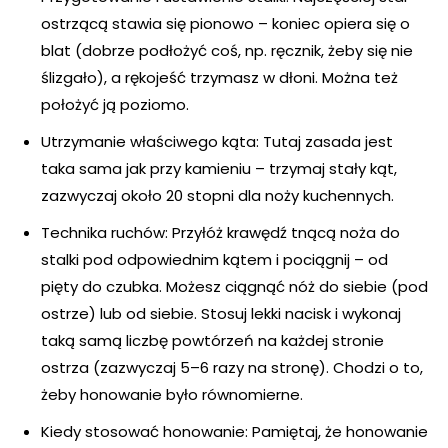
ostrzącą stawia się pionowo – koniec opiera się o
blat (dobrze podłożyć coś, np. ręcznik, żeby się nie
ślizgało), a rękojeść trzymasz w dłoni. Można też
położyć ją poziomo.
Utrzymanie właściwego kąta: Tutaj zasada jest
taka sama jak przy kamieniu – trzymaj stały kąt,
zazwyczaj około 20 stopni dla noży kuchennych.
Technika ruchów: Przyłóż krawędź tnącą noża do
stalki pod odpowiednim kątem i pociągnij – od
pięty do czubka. Możesz ciągnąć nóż do siebie (pod
ostrze) lub od siebie. Stosuj lekki nacisk i wykonaj
taką samą liczbę powtórzeń na każdej stronie
ostrza (zazwyczaj 5–6 razy na stronę). Chodzi o to,
żeby honowanie było równomierne.
Kiedy stosować honowanie: Pamiętaj, że honowanie