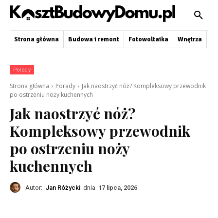
Strona główna
Budowa i remont
Fotowoltaika
Wnętrza
O
Porady
Strona główna
Porady
Jak naostrzyć nóż? Kompleksowy przewodnik
po ostrzeniu noży kuchennych
Jak naostrzyć nóż?
Kompleksowy przewodnik
po ostrzeniu noży
kuchennych
Autor:
Jan Różycki
dnia
17 lipca, 2026