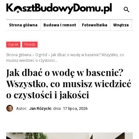
Strona główna
Budowa i remont
Fotowoltaika
Wnętrza
O
Ogród
Porady
Strona główna
Ogród
Jak dbać o wodę w basenie? Wszystko, co
musisz wiedzieć o czystości...
Jak dbać o wodę w basenie?
Wszystko, co musisz wiedzieć
o czystości i jakości
Autor:
Jan Różycki
dnia
17 lipca, 2026