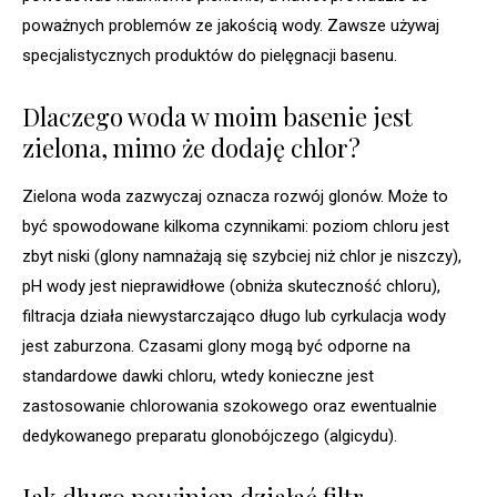
poważnych problemów ze jakością wody. Zawsze używaj
specjalistycznych produktów do pielęgnacji basenu.
Dlaczego woda w moim basenie jest
zielona, mimo że dodaję chlor?
Zielona woda zazwyczaj oznacza rozwój glonów. Może to
być spowodowane kilkoma czynnikami: poziom chloru jest
zbyt niski (glony namnażają się szybciej niż chlor je niszczy),
pH wody jest nieprawidłowe (obniża skuteczność chloru),
filtracja działa niewystarczająco długo lub cyrkulacja wody
jest zaburzona. Czasami glony mogą być odporne na
standardowe dawki chloru, wtedy konieczne jest
zastosowanie chlorowania szokowego oraz ewentualnie
dedykowanego preparatu glonobójczego (algicydu).
Jak długo powinien działać filtr