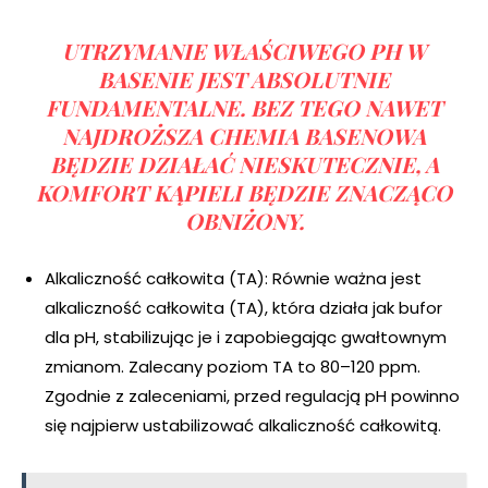
UTRZYMANIE WŁAŚCIWEGO PH W
BASENIE JEST ABSOLUTNIE
FUNDAMENTALNE. BEZ TEGO NAWET
NAJDROŻSZA CHEMIA BASENOWA
BĘDZIE DZIAŁAĆ NIESKUTECZNIE, A
KOMFORT KĄPIELI BĘDZIE ZNACZĄCO
OBNIŻONY.
Alkaliczność całkowita (TA): Równie ważna jest
alkaliczność całkowita (TA), która działa jak bufor
dla pH, stabilizując je i zapobiegając gwałtownym
zmianom. Zalecany poziom TA to 80–120 ppm.
Zgodnie z zaleceniami, przed regulacją pH powinno
się najpierw ustabilizować alkaliczność całkowitą.