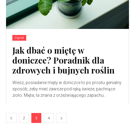
Ogród
Jak dbać o miętę w
doniczce? Poradnik dla
zdrowych i bujnych roślin
Wiesz, posiadanie mięty w doniczce to po prostu genialny
sposób, żeby mieć zawsze pod ręką świeże, pachnące
zioło. Mięta, ta znana z orzeźwiającego zapachu...
2
3
4