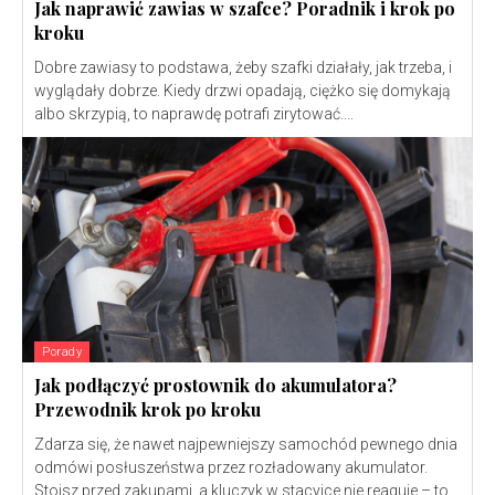
Jak naprawić zawias w szafce? Poradnik i krok po
kroku
Dobre zawiasy to podstawa, żeby szafki działały, jak trzeba, i
wyglądały dobrze. Kiedy drzwi opadają, ciężko się domykają
albo skrzypią, to naprawdę potrafi zirytować....
Porady
Jak podłączyć prostownik do akumulatora?
Przewodnik krok po kroku
Zdarza się, że nawet najpewniejszy samochód pewnego dnia
odmówi posłuszeństwa przez rozładowany akumulator.
Stoisz przed zakupami, a kluczyk w stacyjce nie reaguje – to...